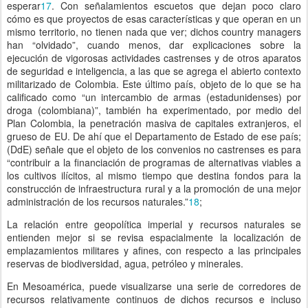
esperar
17
. Con señalamientos escuetos que dejan poco claro
cómo es que proyectos de esas características y que operan en un
mismo territorio, no tienen nada que ver; dichos country managers
han “olvidado”, cuando menos, dar explicaciones sobre la
ejecución de vigorosas actividades castrenses y de otros aparatos
de seguridad e inteligencia, a las que se agrega el abierto contexto
militarizado de Colombia. Este último país, objeto de lo que se ha
calificado como “un intercambio de armas (estadunidenses) por
droga (colombiana)”, también ha experimentado, por medio del
Plan Colombia, la penetración masiva de capitales extranjeros, el
grueso de EU. De ahí que el Departamento de Estado de ese país;
(DdE) señale que el objeto de los convenios no castrenses es para
“contribuir a la financiación de programas de alternativas viables a
los cultivos ilícitos, al mismo tiempo que destina fondos para la
construcción de infraestructura rural y a la promoción de una mejor
administración de los recursos naturales.”
18
;
La relación entre geopolítica imperial y recursos naturales se
entienden mejor si se revisa espacialmente la localización de
emplazamientos militares y afines, con respecto a las principales
reservas de biodiversidad, agua, petróleo y minerales.
En Mesoamérica, puede visualizarse una serie de corredores de
recursos relativamente continuos de dichos recursos e incluso