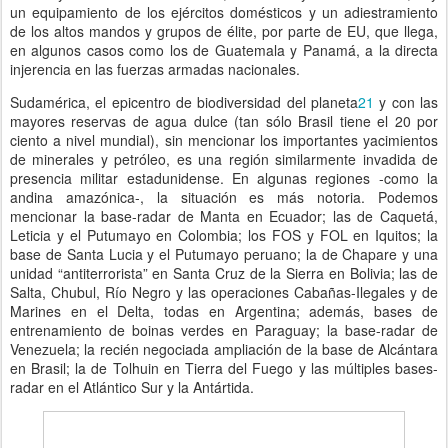
un equipamiento de los ejércitos domésticos y un adiestramiento
de los altos mandos y grupos de élite, por parte de EU, que llega,
en algunos casos como los de Guatemala y Panamá, a la directa
injerencia en las fuerzas armadas nacionales.
Sudamérica, el epicentro de biodiversidad del planeta
21
y con las
mayores reservas de agua dulce (tan sólo Brasil tiene el 20 por
ciento a nivel mundial), sin mencionar los importantes yacimientos
de minerales y petróleo, es una región similarmente invadida de
presencia militar estadunidense. En algunas regiones -como la
andina amazónica-, la situación es más notoria. Podemos
mencionar la base-radar de Manta en Ecuador; las de Caquetá,
Leticia y el Putumayo en Colombia; los FOS y FOL en Iquitos; la
base de Santa Lucia y el Putumayo peruano; la de Chapare y una
unidad “antiterrorista” en Santa Cruz de la Sierra en Bolivia; las de
Salta, Chubul, Río Negro y las operaciones Cabañas-Ilegales y de
Marines en el Delta, todas en Argentina; además, bases de
entrenamiento de boinas verdes en Paraguay; la base-radar de
Venezuela; la recién negociada ampliación de la base de Alcántara
en Brasil; la de Tolhuin en Tierra del Fuego y las múltiples bases-
radar en el Atlántico Sur y la Antártida.