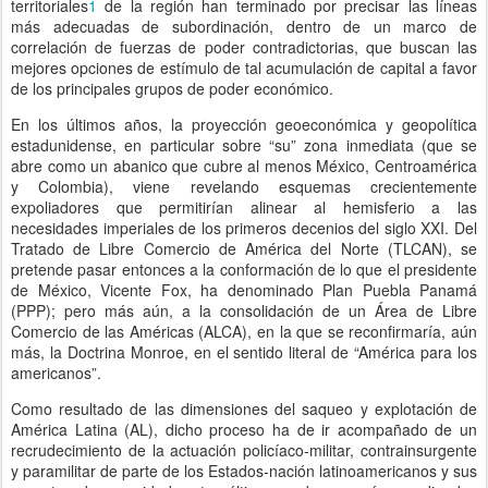
territoriales
1
de la región han terminado por precisar las líneas
más adecuadas de subordinación, dentro de un marco de
correlación de fuerzas de poder contradictorias, que buscan las
mejores opciones de estímulo de tal acumulación de capital a favor
de los principales grupos de poder económico.
En los últimos años, la proyección geoeconómica y geopolítica
estadunidense, en particular sobre “su” zona inmediata (que se
abre como un abanico que cubre al menos México, Centroamérica
y Colombia), viene revelando esquemas crecientemente
expoliadores que permitirían alinear al hemisferio a las
necesidades imperiales de los primeros decenios del siglo XXI. Del
Tratado de Libre Comercio de América del Norte (TLCAN), se
pretende pasar entonces a la conformación de lo que el presidente
de México, Vicente Fox, ha denominado Plan Puebla Panamá
(PPP); pero más aún, a la consolidación de un Área de Libre
Comercio de las Américas (ALCA), en la que se reconfirmaría, aún
más, la Doctrina Monroe, en el sentido literal de “América para los
americanos”.
Como resultado de las dimensiones del saqueo y explotación de
América Latina (AL), dicho proceso ha de ir acompañado de un
recrudecimiento de la actuación policíaco-militar, contrainsurgente
y paramilitar de parte de los Estados-nación latinoamericanos y sus