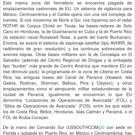
Esta misma zona del hemisferio se encuentra plagada de
emplazamientos castrenses de EU. Un sistema de vigilancia para
México, Centroamérica y el Caribe opera con una red compleja de
fuentes. Si nos movemos de Norte a Sur, nos topamos con el radar
ROTHR de Corpus Christi en Texas, las bases-radares de Soto
Cano en Honduras, la de Guantanamo en Cuba y la de Puerto Rico
(la estación naval Roosevelt Rose, a parte del fuerte Buchanan).
Encima, se anexa el sistema de espionaje satelital (tipo AVHRR, de
radiómetro de gran resolución) y los continuos sobrevuelos de
aviones espías. Otras bases militares son la de Comalapa en El
Salvador (además del Centro Regional de Drogas y la embajada
tipo “bunker” más grande de Centro América que mantiene EU en
ese diminuto país); la programada en la zona de Liberia en Costa
Rica; las antiguas bases del Canal de Panamá (Howard, Isla
Galeta, Rodman, Sherman, Balboa, Pina y Clayton); y otros
emplazamientos como el aeropuerto militar estadunidense de la
ciudad de Panamá. Igualmente, se encuentran lo que EU
denomina “Locaciones de Operaciones de Avanzada” (FOL) y
“Sitios de Operaciones de Avanzada” (FOS), entre los que están
los de Costa Rica, Belice, Honduras, Islas Caimán y Panamá, o el
FOL de Aruba-Curaçao.
De la mano del Comando Sur (USSOUTHCOM)
20
con sede en
Florida y subsede en Puerto Rico, en México y Centroamérica, hay