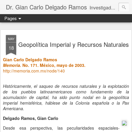
Dr. Gian Carlo Delgado Ramos
Investigador titular C de tiempo completo, definitivo, adscrito al Instituto de Geografía de la Universidad Nacional Autónoma de México. Integrante del Sistema Nacional de Investigadores de México (nivel III, SECIHTI); miembro regular de la Academia Mexicana de Ciencias; rapporteur del Multidisciplinary Expert Scientific Advisory Group del GEO-7 (PNUMA); y parte del Consejo Ejecutivo de la Red Mexicana de Científicos por el Clima.
Pages
MAY
Geopolítica Imperial y Recursos Naturales
18
Gian Carlo Delgado Ramos
Memoria.
No. 171. México, mayo de 2003.
http://memoria.com.mx/node/140
Históricamente, el saqueo de recursos naturales y la explotación
de los pueblos latinoamericanos como fundamento de la
acumulación de capital, ha sido punto nodal en la geopolítica
imperial hemisférica, háblese de la Colonia española o la Pax
Americana.
Delgado Ramos, Gian Carlo
Desde esa perspectiva, las peculiaridades espaciales-