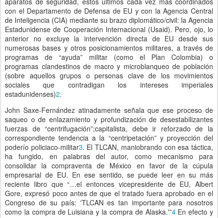
aparatos de seguridad, estos últimos cada vez más coordinados
con el Departamento de Defensa de EU y con la Agencia Central
de Inteligencia (CIA) mediante su brazo diplomático/civil: la Agencia
Estadunidense de Cooperación Internacional (Usaid). Pero, ojo, lo
anterior no excluye la intervención directa de EU desde sus
numerosas bases y otros posicionamientos militares, a través de
programas de “ayuda” militar (como el Plan Colombia) o
programas clandestinos de macro y microblanqueo de población
(sobre aquellos grupos o personas clave de los movimientos
sociales que contradigan los intereses imperiales
estadunidenses)
2
.
John Saxe-Fernández atinadamente señala que ese proceso de
saqueo o de enlazamiento y profundización de desestabilizantes
fuerzas de “centrifugación”;capitalista, debe ir reforzado de la
correspondiente tendencia a la “centripetación” y proyección del
poderío policiaco-militar
3
. El TLCAN, maniobrando con esa táctica,
ha fungido, en palabras del autor, como mecanismo para
consolidar la compraventa de México en favor de la cúpula
empresarial de EU. En ese sentido, se puede leer en su más
reciente libro que “…el entonces vicepresidente de EU, Albert
Gore, expresó poco antes de que el tratado fuera aprobado en el
Congreso de su país: 'TLCAN es tan importante para nosotros
como la compra de Luisiana y la compra de Alaska.'”
4
En efecto y