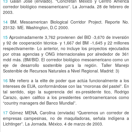
13
Galán José (enviado). “Concretan México y Centro América
corredor biológico mesoamericano”. La Jornada. 28 de febrero de
2003.
14
BM. Mesoamerican Biological Corridor Project. Reporte No.
23132- ME. Washington, D.C 2000.
15
Aproximadamente 3,762 provienen del BID -3,670 de inversión
y 92 de cooperación técnica- y 1,667 del BM -1,645 y 22 millones
respectivamente- Lo anterior, no incluye los proyectos ejecutados
por otras agencias y ONG internacionales por alrededor de 361
mdd más. (BM/BID. El corredor biológico mesoamericano como un
eje de desarrollo sostenible para la región. Taller Manejo
Sostenible de Recursos Naturales a Nivel Regional. Madrid: 3)
16
Me refiero a la elite de poder que actúa funcionalmente a los
intereses de EUA, conformándose con las “moronas del pastel”. En
tal sentido, sigo la sugerencia del ex-presidente tico, Rodrigo
Carazo, quien califico a los presidentes centroamericanos como
“country managers del Banco Mundial”.
17
Gómez MENA, Carolina (enviada) “Queremos un corredor de
empresas campesinas, no de maquiladoras, señala indígena a
Lichtinger”. La Jornada. México. 4 de marzo de 2003.