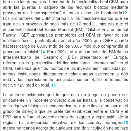
han sido las denuncias
11
acerca de la funcionalidad del CBM para
abrir las puertas al saqueo de los recursos bióticos mediante
proyectos de “bioprospección” o, mejor dicho, de biopiratería
12
.
Los promotores del CBM informan a los mesoamericanos que se
trata de un proyecto de poco más de 17 mdd
13
, mientras que el
documento oficial del Banco Mundial (BM), “Global Environmental
Facility” (GEF),;principales promotores del CBM en favor de sus
multinacionales, puntualizaba en el año 2000 que “GEF acordó
hacerse cargo de 66.99 mdd de los 90.05 mdd que comprendía el
presupuesto inicial.”
14
Para 2001, otro documento del BM/Banco
Interamericano de Desarrollo (BID) presentado en Europa,
referente a la “perspectiva del financiamiento internacional” en el
CBM, señalaba que “los montos de las inversiones financiadas por
ambas instituciones directamente relacionadas ascienden a 888
mdd y las indirectamente asociadas suman 4,541 millones, es
decir, 5,429 mdd en total.”
15
Lo anterior evidencia que lo que está en juego no puede ser
únicamente un inocente proyecto que se limita a la conservación
de la riqueza biológica mesoamericana, lo que lleva a pensar en el
grado de sinergia que se pretende establecer entre el CBM y el
PPP para refinar el procedimiento de saqueo y explotación de la
región. La apresurada negativa de los country managers
16
mesoamericanos acerca de cualquier tipo de vinculación no se hizo