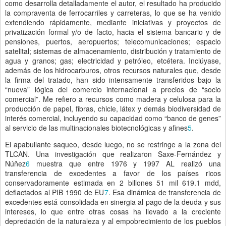
como desarrolla detalladamente el autor, el resultado ha producido
la compraventa de ferrocarriles y carreteras, lo que se ha venido
extendiendo rápidamente, mediante iniciativas y proyectos de
privatización formal y/o de facto, hacia el sistema bancario y de
pensiones, puertos, aeropuertos; telecomunicaciones; espacio
satelital; sistemas de almacenamiento, distribución y tratamiento de
agua y granos; gas; electricidad y petróleo, etcétera. Inclúyase,
además de los hidrocarburos, otros recursos naturales que, desde
la firma del tratado, han sido intensamente transferidos bajo la
“nueva” lógica del comercio internacional a precios de “socio
comercial”. Me refiero a recursos como madera y celulosa para la
producción de papel, fibras, chicle, látex y demás biodiversidad de
interés comercial, incluyendo su capacidad como “banco de genes”
al servicio de las multinacionales biotecnológicas y afines
5
.
El apabullante saqueo, desde luego, no se restringe a la zona del
TLCAN. Una investigación que realizaron Saxe-Fernández y
Núñez
6
muestra que entre 1976 y 1997 AL realizó una
transferencia de excedentes a favor de los países ricos
conservadoramente estimada en 2 billones 51 mil 619.1 mdd,
deflactados al PIB 1990 de EU
7
. Esa dinámica de transferencia de
excedentes está consolidada en sinergia al pago de la deuda y sus
intereses, lo que entre otras cosas ha llevado a la creciente
depredación de la naturaleza y al empobrecimiento de los pueblos