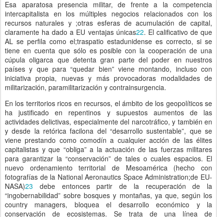
Esa aparatosa presencia militar, de frente a la competencia
intercapitalista en los múltiples negocios relacionados con los
recursos naturales y ;otras esferas de acumulación de capital,
claramente ha dado a EU ventajas únicas
22
. El calificativo de que
AL se perfila como el;traspatio estadunidense es correcto, si se
tiene en cuenta que sólo es posible con la cooperación de una
cúpula oligarca que detenta gran parte del poder en nuestros
países y que para “quedar bien” viene montando, incluso con
iniciativa propia, nuevas y más provocadoras modalidades de
militarización, paramilitarización y contrainsurgencia.
En los territorios ricos en recursos, el ámbito de los geopolíticos se
ha justificado en repentinos y supuestos aumentos de las
actividades delictivas, especialmente del narcotráfico, y también en
y desde la retórica facilona del “desarrollo sustentable”, que se
viene prestando como comodín a cualquier acción de las élites
capitalistas y que “obliga” a la actuación de las fuerzas militares
para garantizar la “conservación” de tales o cuales espacios. El
nuevo ordenamiento territorial de Mesoamérica (hecho con
fotografías de la National Aeronautics Space Administration;de EU-
NASA)
23
debe entonces partir de la recuperación de la
“ingobernabilidad” sobre bosques y montañas, ya que, según los
country managers, bloquea el desarrollo económico y la
conservación de ecosistemas. Se trata de una línea de