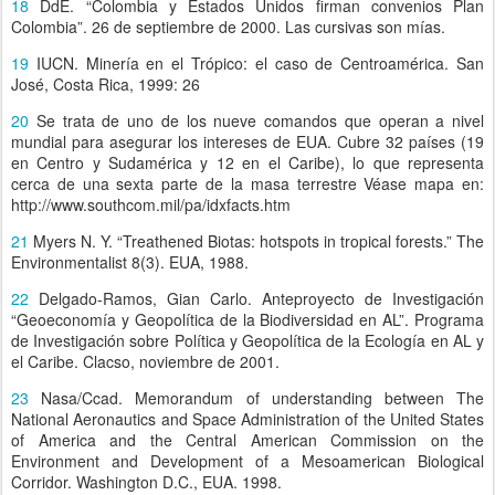
18
DdE. “Colombia y Estados Unidos firman convenios Plan
Colombia”. 26 de septiembre de 2000. Las cursivas son mías.
19
IUCN. Minería en el Trópico: el caso de Centroamérica. San
José, Costa Rica, 1999: 26
20
Se trata de uno de los nueve comandos que operan a nivel
mundial para asegurar los intereses de EUA. Cubre 32 países (19
en Centro y Sudamérica y 12 en el Caribe), lo que representa
cerca de una sexta parte de la masa terrestre Véase mapa en:
http://www.southcom.mil/pa/idxfacts.htm
21
Myers N. Y. “Treathened Biotas: hotspots in tropical forests.” The
Environmentalist 8(3). EUA, 1988.
22
Delgado-Ramos, Gian Carlo. Anteproyecto de Investigación
“Geoeconomía y Geopolítica de la Biodiversidad en AL”. Programa
de Investigación sobre Política y Geopolítica de la Ecología en AL y
el Caribe. Clacso, noviembre de 2001.
23
Nasa/Ccad. Memorandum of understanding between The
National Aeronautics and Space Administration of the United States
of America and the Central American Commission on the
Environment and Development of a Mesoamerican Biological
Corridor. Washington D.C., EUA. 1998.