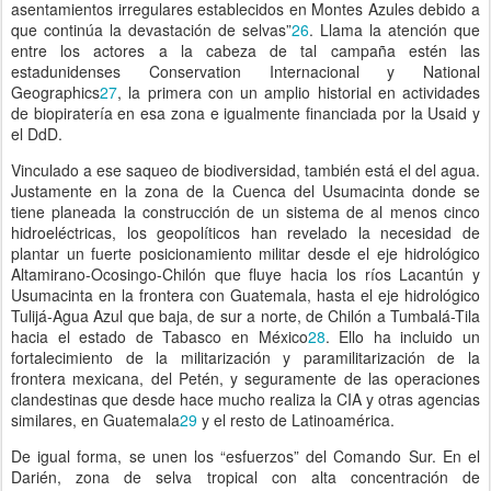
asentamientos irregulares establecidos en Montes Azules debido a
que continúa la devastación de selvas”
26
. Llama la atención que
entre los actores a la cabeza de tal campaña estén las
estadunidenses Conservation Internacional y National
Geographics
27
, la primera con un amplio historial en actividades
de biopiratería en esa zona e igualmente financiada por la Usaid y
el DdD.
Vinculado a ese saqueo de biodiversidad, también está el del agua.
Justamente en la zona de la Cuenca del Usumacinta donde se
tiene planeada la construcción de un sistema de al menos cinco
hidroeléctricas, los geopolíticos han revelado la necesidad de
plantar un fuerte posicionamiento militar desde el eje hidrológico
Altamirano-Ocosingo-Chilón que fluye hacia los ríos Lacantún y
Usumacinta en la frontera con Guatemala, hasta el eje hidrológico
Tulijá-Agua Azul que baja, de sur a norte, de Chilón a Tumbalá-Tila
hacia el estado de Tabasco en México
28
. Ello ha incluido un
fortalecimiento de la militarización y paramilitarización de la
frontera mexicana, del Petén, y seguramente de las operaciones
clandestinas que desde hace mucho realiza la CIA y otras agencias
similares, en Guatemala
29
y el resto de Latinoamérica.
De igual forma, se unen los “esfuerzos” del Comando Sur. En el
Darién, zona de selva tropical con alta concentración de