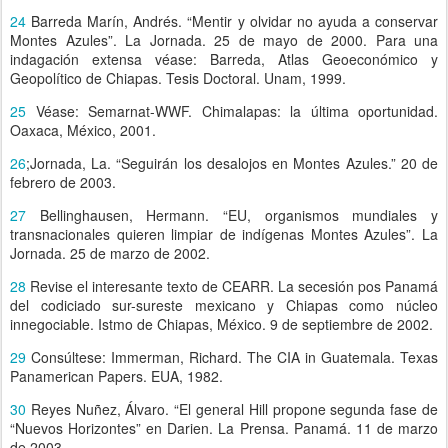
24
Barreda Marín, Andrés. “Mentir y olvidar no ayuda a conservar
Montes Azules”. La Jornada. 25 de mayo de 2000. Para una
indagación extensa véase: Barreda, Atlas Geoeconómico y
Geopolítico de Chiapas. Tesis Doctoral. Unam, 1999.
25
Véase: Semarnat-WWF. Chimalapas: la última oportunidad.
Oaxaca, México, 2001.
26
;Jornada, La. “Seguirán los desalojos en Montes Azules.” 20 de
febrero de 2003.
27
Bellinghausen, Hermann. “EU, organismos mundiales y
transnacionales quieren limpiar de indígenas Montes Azules”. La
Jornada. 25 de marzo de 2002.
28
Revise el interesante texto de CEARR. La secesión pos Panamá
del codiciado sur-sureste mexicano y Chiapas como núcleo
innegociable. Istmo de Chiapas, México. 9 de septiembre de 2002.
29
Consúltese: Immerman, Richard. The CIA in Guatemala. Texas
Panamerican Papers. EUA, 1982.
30
Reyes Nuñez, Álvaro. “El general Hill propone segunda fase de
“Nuevos Horizontes” en Darien. La Prensa. Panamá. 11 de marzo
de 2003.