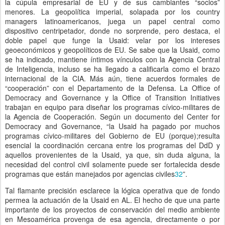
la cúpula empresarial de EU y de sus cambiantes “socios”
menores. La geopolítica imperial, solapada por los country
managers latinoamericanos, juega un papel central como
dispositivo centripetador, donde no sorprende, pero destaca, el
doble papel que funge la Usaid: velar por los intereses
geoeconómicos y geopolíticos de EU. Se sabe que la Usaid, como
se ha indicado, mantiene íntimos vínculos con la Agencia Central
de Inteligencia, incluso se ha llegado a calificarla como el brazo
internacional de la CIA. Más aún, tiene acuerdos formales de
“cooperación” con el Departamento de la Defensa. La Office of
Democracy and Governance y la Office of Transition Initiatives
trabajan en equipo para diseñar los programas cívico-militares de
la Agencia de Cooperación. Según un documento del Center for
Democracy and Governance, “la Usaid ha pagado por muchos
programas cívico-militares del Gobierno de EU (porque);resulta
esencial la coordinación cercana entre los programas del DdD y
aquellos provenientes de la Usaid, ya que, sin duda alguna, la
necesidad del control civil solamente puede ser fortalecida desde
programas que están manejados por agencias civiles
32
”.
Tal flamante precisión esclarece la lógica operativa que de fondo
permea la actuación de la Usaid en AL. El hecho de que una parte
importante de los proyectos de conservación del medio ambiente
en Mesoamérica provenga de esa agencia, directamente o por