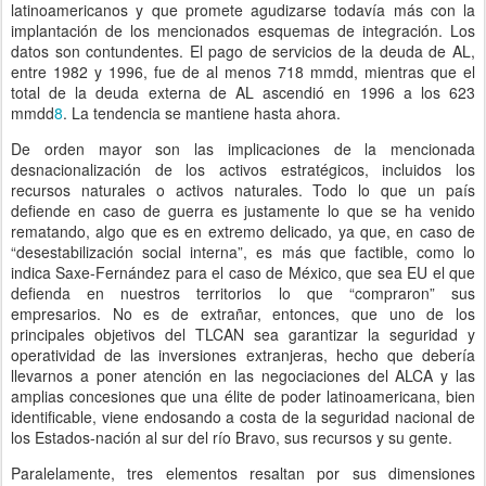
latinoamericanos y que promete agudizarse todavía más con la
implantación de los mencionados esquemas de integración. Los
datos son contundentes. El pago de servicios de la deuda de AL,
entre 1982 y 1996, fue de al menos 718 mmdd, mientras que el
total de la deuda externa de AL ascendió en 1996 a los 623
mmdd
8
. La tendencia se mantiene hasta ahora.
De orden mayor son las implicaciones de la mencionada
desnacionalización de los activos estratégicos, incluidos los
recursos naturales o activos naturales. Todo lo que un país
defiende en caso de guerra es justamente lo que se ha venido
rematando, algo que es en extremo delicado, ya que, en caso de
“desestabilización social interna”, es más que factible, como lo
indica Saxe-Fernández para el caso de México, que sea EU el que
defienda en nuestros territorios lo que “compraron” sus
empresarios. No es de extrañar, entonces, que uno de los
principales objetivos del TLCAN sea garantizar la seguridad y
operatividad de las inversiones extranjeras, hecho que debería
llevarnos a poner atención en las negociaciones del ALCA y las
amplias concesiones que una élite de poder latinoamericana, bien
identificable, viene endosando a costa de la seguridad nacional de
los Estados-nación al sur del río Bravo, sus recursos y su gente.
Paralelamente, tres elementos resaltan por sus dimensiones