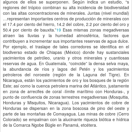
algunos de ellos se superponen. Según indica un estudio, “s
regiones del trópico combinan su alta incidencia de biodiversidad
con las altas concentraciones de minerales. Juntas (nivel mundial)
…representan importantes centros de producción de minerales con
el 17.4 por ciento del hierro, 14.2 del cobre, 2.2 por ciento del oro y
50.4 por ciento de bauxita.”
19
Esas mismas zonas megadiversas
atraen las lluvias y la humedad atmosférica, factores que
contribuyen a incrementar sus importantes reservas de agua dulce.
Por ejemplo, el traslape de tales corredores se identifica en el
biodiverso estado de Chiapas (México) donde hay sustanciales
yacimientos de petróleo, uranio y otros minerales y cuantiosas
reservas de agua. En Guatemala, “coincide” la densa selva maya,
la abundancia de ríos y lagos del Petén y los yacimientos
petroleros del noroeste (región de la Laguna del Tigre). En
Nicaragua, están los yacimientos de oro y los bosques de la región
Este; así como la cuenca petrolera marina del Atlántico, justamente
en zona de arrecifes de coral -límite marítimo con Honduras-, y
punto de confluencia de zonas terrestres megadiversas (Mosquitia,
Honduras y Misquitos, Nicaragua). Los yacimientos de cobre de
Honduras se dispersan en la zona boscosa de pino del oeste y
parte de las montañas de Comayagua. Las minas de cobre (Cerro
Colorado) se empalman con la alucinante riqueza biótica e hídrica
de la Comarca Ngobe Bügle en Panamá, etcétera.