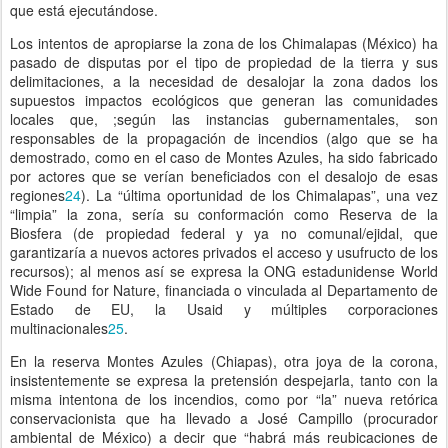
que está ejecutándose.
Los intentos de apropiarse la zona de los Chimalapas (México) ha
pasado de disputas por el tipo de propiedad de la tierra y sus
delimitaciones, a la necesidad de desalojar la zona dados los
supuestos impactos ecológicos que generan las comunidades
locales que, ;según las instancias gubernamentales, son
responsables de la propagación de incendios (algo que se ha
demostrado, como en el caso de Montes Azules, ha sido fabricado
por actores que se verían beneficiados con el desalojo de esas
regiones
24
). La “última oportunidad de los Chimalapas”, una vez
“limpia” la zona, sería su conformación como Reserva de la
Biosfera (de propiedad federal y ya no comunal/ejidal, que
garantizaría a nuevos actores privados el acceso y usufructo de los
recursos); al menos así se expresa la ONG estadunidense World
Wide Found for Nature, financiada o vinculada al Departamento de
Estado de EU, la Usaid y múltiples corporaciones
multinacionales
25
.
En la reserva Montes Azules (Chiapas), otra joya de la corona,
insistentemente se expresa la pretensión despejarla, tanto con la
misma intentona de los incendios, como por “la” nueva retórica
conservacionista que ha llevado a José Campillo (procurador
ambiental de México) a decir que “habrá más reubicaciones de