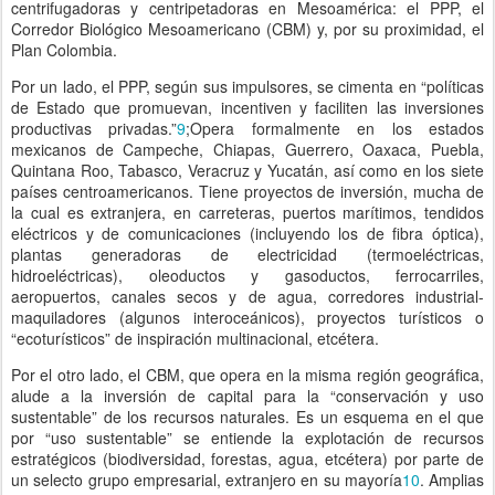
centrifugadoras y centripetadoras en Mesoamérica: el PPP, el
Corredor Biológico Mesoamericano (CBM) y, por su proximidad, el
Plan Colombia.
Por un lado, el PPP, según sus impulsores, se cimenta en “políticas
de Estado que promuevan, incentiven y faciliten las inversiones
productivas privadas.”
9
;Opera formalmente en los estados
mexicanos de Campeche, Chiapas, Guerrero, Oaxaca, Puebla,
Quintana Roo, Tabasco, Veracruz y Yucatán, así como en los siete
países centroamericanos. Tiene proyectos de inversión, mucha de
la cual es extranjera, en carreteras, puertos marítimos, tendidos
eléctricos y de comunicaciones (incluyendo los de fibra óptica),
plantas generadoras de electricidad (termoeléctricas,
hidroeléctricas), oleoductos y gasoductos, ferrocarriles,
aeropuertos, canales secos y de agua, corredores industrial-
maquiladores (algunos interoceánicos), proyectos turísticos o
“ecoturísticos” de inspiración multinacional, etcétera.
Por el otro lado, el CBM, que opera en la misma región geográfica,
alude a la inversión de capital para la “conservación y uso
sustentable” de los recursos naturales. Es un esquema en el que
por “uso sustentable” se entiende la explotación de recursos
estratégicos (biodiversidad, forestas, agua, etcétera) por parte de
un selecto grupo empresarial, extranjero en su mayoría
10
. Amplias