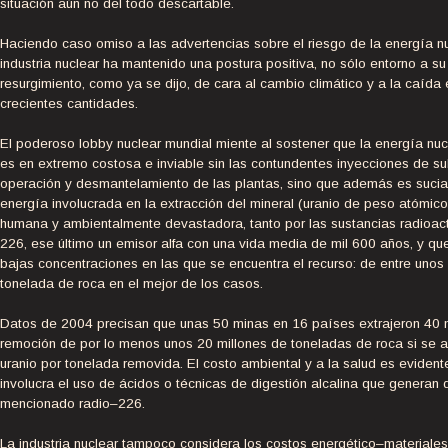
situación aún no del todo descartable.
Haciendo caso omiso a las advertencias sobre el riesgo de la energía nu
industria nuclear ha mantenido una postura positiva, no sólo entorno a su
resurgimiento, como ya se dijo, de cara al cambio climático y a la caída 
crecientes cantidades.
El poderoso lobby nuclear mundial miente al sostener que la energía nucl
es en extremo costosa e inviable sin las contundentes inyecciones de sub
operación y desmantelamiento de las plantas, sino que además es sucia
energía involucrada en la extracción del mineral (uranio de peso atómic
humana y ambientalmente devastadora, tanto por las sustancias radioact
226, ese último un emisor alfa con una vida media de mil 600 años, y qu
bajas concentraciones en las que se encuentra el recurso: de entre unos
tonelada de roca en el mejor de los casos.
Datos de 2004 precisan que unas 50 minas en 16 países extrajeron 40 mi
remoción de por lo menos unos 20 millones de toneladas de roca si se a
uranio por tonelada removida. El costo ambiental y a la salud es eviden
involucra el uso de ácidos o técnicas de digestión alcalina que generan
mencionado radio–226.
La industria nuclear tampoco considera los costos energético–materiale