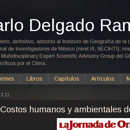
arlo Delgado Ra
leto, definitivo, adscrito al Instituto de Geografía de 
nal de Investigadores de México (nivel III, SECIHTI); m
 Multidisciplinary Expert Scientific Advisory Group del
íficos por el Clima.
ormes
Libros
Capítulos
Artículos
M
.3.11
Costos humanos y ambientales de