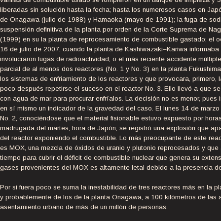
liberadas sin solución hasta la fecha; hasta los numerosos casos en Ja
de Onagawa (julio de 1988) y Hamaoka (mayo de 1991); la fuga de sodi
suspensión definitiva de la planta por orden de la Corte Suprema de Nago
(1999) en su la planta de reprocesamiento de combustible gastado; el 
16 de julio de 2007, cuando la planta de Kashiwazaki–Kariwa informaba
involucraron fugas de radioactividad, o el más reciente accidente múltipl
parcial de al menos dos reactores (No. 1 y No. 3) en la planta Fukushim
los sistemas de enfriamiento de los reactores y que provocara, primero, la
poco después repetirse el suceso en el reactor No. 3. Ello llevó a que se
con agua de mar para procurar enfríalos. La decisión no es menor, pues i
en sí mismo un indicador de la gravedad del caso. El lunes 14 de marzo 
No. 2, conociéndose que el material fisionable estuvo expuesto por horas
madrugada del martes, hora de Japón, se registró una explosión que ap
del reactor exponiendo el combustible. Lo más preocupante de este reac
es MOX, una mezcla de óxidos de uranio y plutonio reprocesados y qu
tiempo para cubrir el déficit de combustible nuclear que genera su extens
gases provenientes del MOX es altamente letal debido a la presencia de
Por si fuera poco se suma la inestabilidad de tres reactores más en la pl
y probablemente de los de la planta Onagawa, a 100 kilómetros de las a
asentamiento urbano de más de un millón de personas.