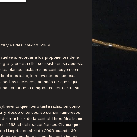
aza y Valdés. México, 2009.
 vuelve a recordar a los proponentes de la
ogía; y pese a ello, se insiste en su apuesta
 las plantas nucleares no contribuyen con
 ello es falso, lo relevante es que esa
 desechos nucleares, además de que sigue
r no hablar de la delgada frontera entre su
yl, evento que liberó tanta radiación como
ki, y, desde entonces, se suman numerosos
del reactor 2 de la central Three Mile Island
en 1993, el del reactor francés Civaux que
 de Hungría, en abril de 2003, cuando 30
6 toneladas de pastillas de uranio fueron