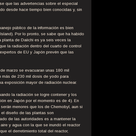
rse que las advertencias sobre el especial
ido desde hace tiempo bien conocidas y, sin
anejo público de la información es bien
Island). Por lo pronto, se sabe que ha habido
 planta de Daiichi es ya seis veces la
ue la radiación dentro del cuarto de control
s expertos de EU y Japón prevén que las
2 de marzo se evacuaran unas 180 mil
n más de 230 mil dosis de yodo para
na exposición mayor de radiación nuclear.
ando la radiación se logre contener y los
ación en Japón por el momento es de 4). En
s serán menores que los de Chernobyl, aun si
 el diseño de las plantas son
ado de las autoridades es a mantener la
aire y agua con la que se inundó el reactor
 el derretimiento total del reactor,