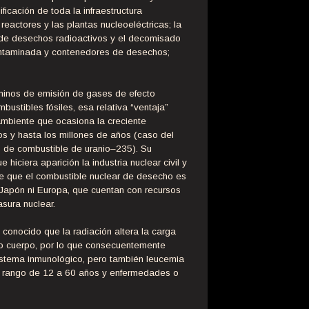
ficación de toda la infraestructura
 reactores y las plantas nucleoeléctricas; la
o de desechos radioactivos y el decomisado
contaminada y contenedores de desechos;
érminos de emisión de gases de efecto
ustibles fósiles, esa relativa “ventaja”
ambiente que ocasiona la creciente
s y hasta los millones de años (caso del
s de combustible de uranio–235). Su
iciera aparición la industria nuclear civil y
de que el combustible nuclear de desecho es
i Japón ni Europa, que cuentan con recursos
sura nuclear.
 conocido que la radiación altera la carga
ro cuerpo, por lo que consecuentemente
sistema inmunológico, pero también leucemia
el rango de 12 a 60 años y enfermedades o