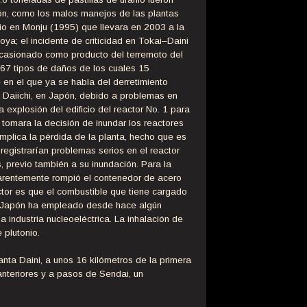
pón, como los malos manejos de las plantas
o en Monju (1995) que llevara en 2003 a la
ya; el incidente de criticidad en Tokai–Daini
ocasionado como producto del terremoto del
 67 tipos de daños de los cuales 15
e en el que ya se habla del derretimiento
a Daiichi, en Japón, debido a problemas en
 explosión del edificio del reactor No. 1 para
 tomara la decisión de inundar los reactores
mplica la pérdida de la planta, hecho que es
registrarían problemas serios en el reactor
, previo también a su inundación. Para la
arentemente rompió el contenedor de acero
tor es que el combustible que tiene cargado
e Japón ha empleado desde hace algún
a industria nucleoeléctrica. La inhalación de
 plutonio.
anta Daini, a unos 16 kilómetros de la primera
nteriores y a pasos de Sendai, un