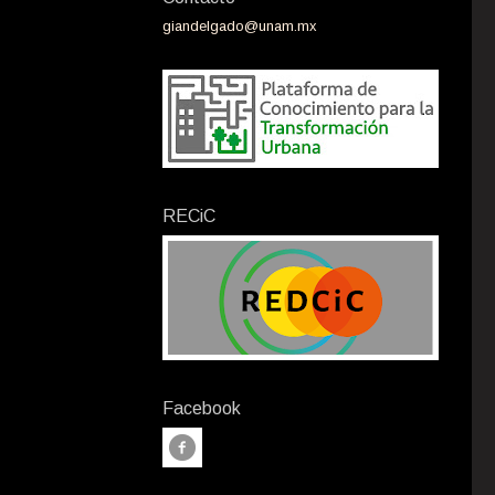
giandelgado@unam.mx
RECiC
Facebook