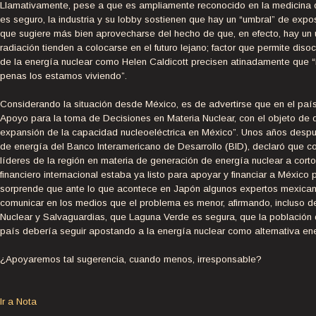
Llamativamente, pese a que es ampliamente reconocido en la medicina qu
es seguro, la industria y su lobby sostienen que hay un “umbral” de expo
que sugiere más bien aprovecharse del hecho de que, en efecto, hay un u
radiación tienden a colocarse en el futuro lejano; factor que permite disoc
de la energía nuclear como Helen Caldicott precisen atinadamente que “
penas los estamos viviendo”.
Considerando la situación desde México, es de advertirse que en el país
Apoyo para la toma de Decisiones en Materia Nuclear, con el objeto de 
expansión de la capacidad nucleoeléctrica en México”. Unos años después,
de energía del Banco Interamericano de Desarrollo (BID), declaró que 
líderes de la región en materia de generación de energía nuclear a corto
financiero internacional estaba ya listo para apoyar y financiar a México
sorprende que ante lo que acontece en Japón algunos expertos mexican
comunicar en los medios que el problema es menor, afirmando, incluso 
Nuclear y Salvaguardias, que Laguna Verde es segura, que la población 
país debería seguir apostando a la energía nuclear como alternativa ene
¿Apoyaremos tal sugerencia, cuando menos, irresponsable?
Ir a Nota