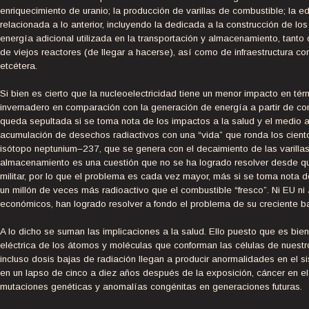
enriquecimiento de uranio; la producción de varillas de combustible; la edi
relacionada a lo anterior, incluyendo la dedicada a la construcción de los
energía adicional utilizada en la transportación y almacenamiento, tant
de viejos reactores (de llegar a hacerse), así como de infraestructura 
etcétera.
Si bien es cierto que la nucleoelectricidad tiene un menor impacto en t
invernadero en comparación con la generación de energía a partir de comb
queda sepultada si se toma nota de los impactos a la salud y el medio 
acumulación de desechos radiactivos con una “vida” que ronda los ciento
isótopo neptunium–237, que se genera con el decaimiento de las varilla
almacenamiento es una cuestión que no se ha logrado resolver desde que h
militar, por lo que el problema es cada vez mayor, más si se toma nota 
un millón de veces más radioactivo que el combustible “fresco”. Ni EU n
económicos, han logrado resolver a fondo el problema de su creciente ba
A lo dicho se suman las implicaciones a la salud. Ello puesto que es bien
eléctrica de los átomos y moléculas que conforman las células de nuest
incluso dosis bajas de radiación llegan a producir anormalidades en el 
en un lapso de cinco a diez años después de la exposición, cáncer en 
mutaciones genéticas y anomalías congénitas en generaciones futuras.