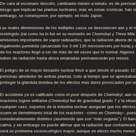
De cara al escenario descrito, cambiante minuto a minuto, es de precisa
riesgo que implican las plantas nucleares, más en zonas sísmicas, han s
embargo, se construyeron, por ejemplo, en todo Japón.
Las reales dimensiones de los múltiples casos se desconocen aún y el m
restringido (tal como ha lo fue en su momento en Chernobyl y Three Mile 
emisiones importantes de vapor radioactivo, que la radiación afuera de la
legalmente permitida (alcanzado los 3 mil 130 microsiervets por hora) y q
de los reactores llegó a ser de más de mil veces que lo normal. Alguno
nubes de radiación hasta ahora emanadas permanecerán por meses.
El peligro de un mayor desastre nuclear llevó a que desde el pasado 1
personas alrededor de ambas plantas, todo al tiempo que se aprestaba
proteger la glándula tiroidea de los efectos más duros provocados por u
El accidente ya es calificado como el peor después de Chernobyl, aun cu
reactores logren enfriarse (Chernobyl fue de gravedad grado 7 y la situ
cualquier caso, expertos de la industria nuclear aseguran que los efecto
ocurre un derretimiento total de los reactores –como en Chernoby–, pues
considerablemente distintos (asumiendo que son “más seguras”). El llam
calma, y sin embargo se puede afirmar que la radiación que contaminará 
será un problema socioecológico mayor, aunque en efecto mucho menor que