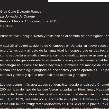
Gian Carlo Delgado Ramos
La Jornada de Oriente
Puebla, México. 15 de marzo de 2011,
Ir a Nota
Autor de "Sin Energía. Retos y resistencias al cambio de paradigma". Pl
A casi 25 años del accidente de Chernobyl, en Ucrania, un nuevo suceso
energía nuclear y al resto de la humanidad lo riesgoso que es esa tecnol
como supuesta alternativa frente al cambio climático, pues se asume que
emisiones de gases de efecto invernadero, aunque estrictamente hablando
tecnología no ha resuelto hasta hoy día el problema del manejo de los
siendo una tecnología plagada de accidentes y fallas operativas. Ello po
uso civil y militar y que la hace aún más costosa y peligrosa.
Los accidentes más aparatosos se identifican desde el episodio Chernob
200 bombas del tipo de las que fueron lanzadas en Hiroshima y Nagasa
casos de diverso calibre. Desde el sonado caso del derretimiento parcial 
en EU, en 1979, pasando por el accidente en la planta Tomsk–7 (Rusia) 
liberó 300 m3 de refrigerante radioactivo en 1998 o el de la planta Paks
varillas de combustible usado se rompieron en un tanque de limpieza y 3.