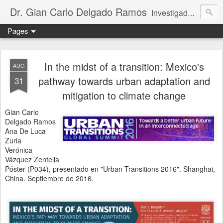
Dr. Gian Carlo Delgado Ramos
Investigador titular C de tiempo completo, definitivo, adscrito al Instituto de Geografía de la Universidad Nacional Autónoma de México. Integrante del Sistema Nacional de Investigadores de México (nivel III, SECIHTI); miembro regular de la Academia Mexicana de Ciencias; rapporteur del Multidisciplinary Expert Scientific Advisory Group del GEO-7 (PNUMA); y parte del Consejo Ejecutivo de la Red Mexicana de Científicos por el Clima.
Pages
In the midst of a transition: Mexico's
AUG
pathway towards urban adaptation and
31
mitigation to climate change
Gian Carlo
Delgado Ramos
Ana De Luca
Zuria
Verónica
Vázquez Zentella
Póster (P034), presentado en "Urban Transitions 2016". Shanghai,
China. Septiembre de 2016.