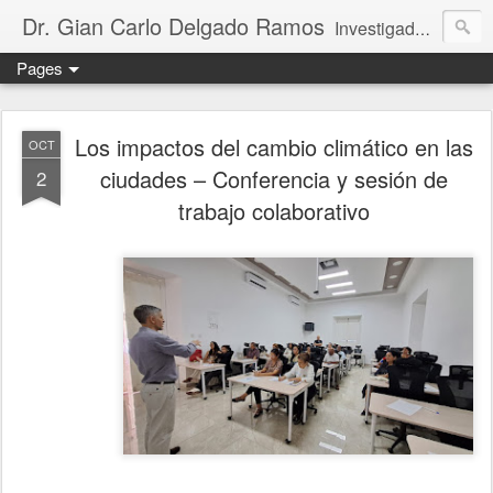
Dr. Gian Carlo Delgado Ramos
Investigador titular C de tiempo completo, definitivo, adscrito al Instituto de Geografía de la Universidad Nacional Autónoma de México. Integrante del Sistema Nacional de Investigadores de México (nivel III, SECIHTI); miembro regular de la Academia Mexicana de Ciencias; rapporteur del Multidisciplinary Expert Scientific Advisory Group del GEO-7 (PNUMA); y parte del Consejo Ejecutivo de la Red Mexicana de Científicos por el Clima.
Pages
Los impactos del cambio climático en las
OCT
ciudades – Conferencia y sesión de
2
trabajo colaborativo