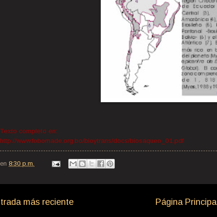
Texto completo en:
http://www.fobomade.org.bo/bioytrans/docs/biosaqueo_01.pdf
en
8:30 p.m.
trada más reciente
Página Principa