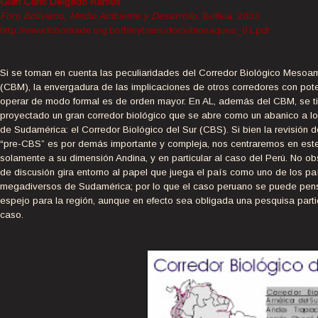
Gian Carlo Delgado Ramos
Foro Boliviano, Medio Ambiente y Desarrollo.
Bolivia, 2003.
http://www.fobomade.org.bo/bioytrans/docs/biosaqueo_01.pdf
Si se toman en cuenta las peculiaridades del Corredor Biológico Mesoa
(CBM), la envergadura de las implicaciones de otros corredores con pot
operar de modo formal es de orden mayor. En AL, además del CBM, se t
proyectado un gran corredor biológico que se abre como un abanico a lo
de Sudamérica: el Corredor Biológico del Sur (CBS). Si bien la revisión d
“pre-CBS” es por demás importante y compleja, nos centraremos en este
solamente a su dimensión Andina, y en particular al caso del Perú. No obs
de discusión gira entorno al papel que juega el país como uno de los pa
megadiversos de Sudamérica; por lo que el caso peruano se puede pe
espejo para la región, aunque en efecto sea obligada una pesquisa parti
caso.