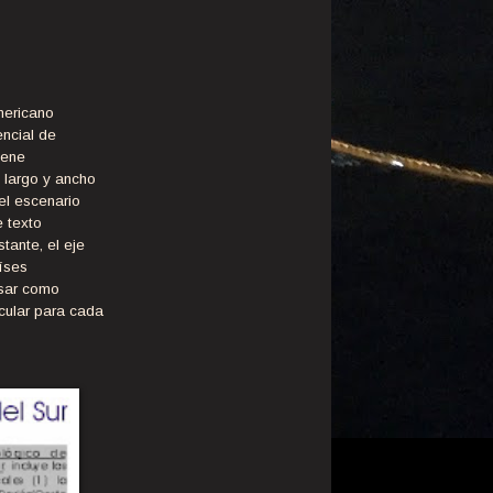
mericano
encial de
iene
 largo y ancho
el escenario
 texto
tante, el eje
íses
nsar como
cular para cada