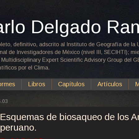
arlo Delgado Ra
leto, definitivo, adscrito al Instituto de Geografía de 
nal de Investigadores de México (nivel III, SECIHTI); m
 Multidisciplinary Expert Scientific Advisory Group del
íficos por el Clima.
ormes
Libros
Capítulos
Artículos
M
5.03
Esquemas de biosaqueo de los An
peruano.