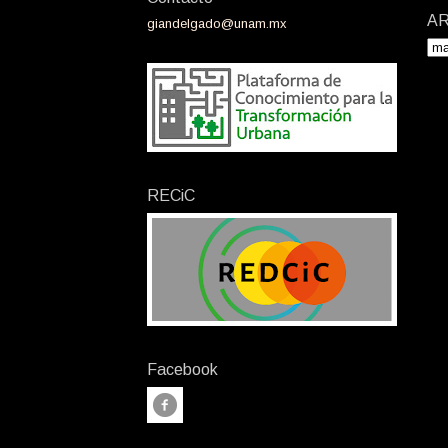
AR
giandelgado@unam.mx
RECiC
Facebook